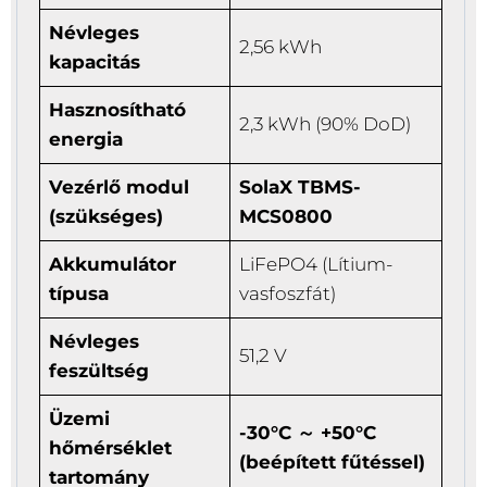
Névleges
2,56 kWh
kapacitás
Hasznosítható
2,3 kWh (90% DoD)
energia
Vezérlő modul
SolaX TBMS-
(szükséges)
MCS0800
Akkumulátor
LiFePO4 (Lítium-
típusa
vasfoszfát)
Névleges
51,2 V
feszültség
Üzemi
-30°C ～ +50°C
hőmérséklet
(beépített fűtéssel)
tartomány