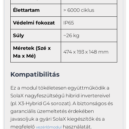
Élettartam
> 6000 ciklus
Védelmi fokozat
IP65
Súly
~26 kg
Méretek (Szé x
474 x 193 x 148 mm
Ma x Mé)
Kompatibilitás
Ez a modul tökéletesen együttműködik a
SolaX nagyfeszültségű hibrid invertereivel
(pl. X3-Hybrid G4 sorozat). A biztonságos és
garanciális üzemeltetés érdekében
javasoljuk a gyári SolaX kiegészítők és a
megfelelő
használatát.
vezérlőmodul