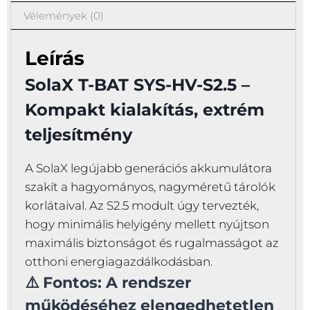
Vélemények (0)
Leírás
SolaX T-BAT SYS-HV-S2.5 –
Kompakt kialakítás, extrém
teljesítmény
A SolaX legújabb generációs akkumulátora
szakít a hagyományos, nagyméretű tárolók
korlátaival. Az S2.5 modult úgy tervezték,
hogy minimális helyigény mellett nyújtson
maximális biztonságot és rugalmasságot az
otthoni energiagazdálkodásban.
⚠️ Fontos: A rendszer
működéséhez elengedhetetlen