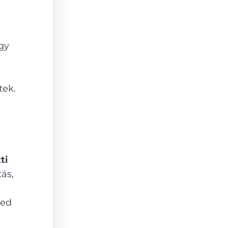
gy
tek.
ti
tás,
ged