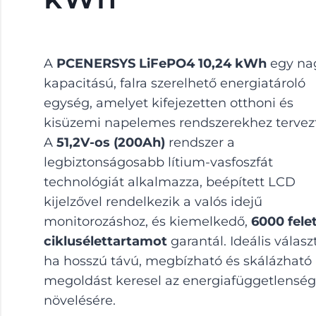
A
PCENERSYS LiFePO4 10,24 kWh
egy na
kapacitású, falra szerelhető energiatároló
egység, amelyet kifejezetten otthoni és
kisüzemi napelemes rendszerekhez tervez
A
51,2V-os (200Ah)
rendszer a
legbiztonságosabb lítium-vasfoszfát
technológiát alkalmazza, beépített LCD
kijelzővel rendelkezik a valós idejű
monitorozáshoz, és kiemelkedő,
6000 felet
ciklusélettartamot
garantál. Ideális válasz
ha hosszú távú, megbízható és skálázható
megoldást keresel az energiafüggetlensé
növelésére.