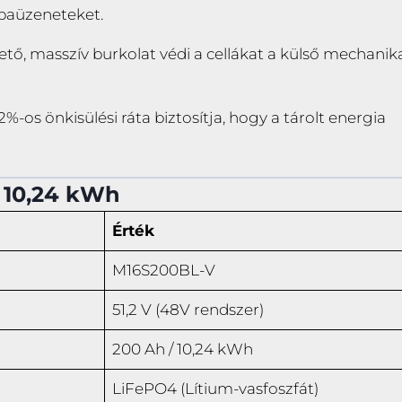
hibaüzeneteket.
hető, masszív burkolat védi a cellákat a külső mechanik
%-os önkisülési ráta biztosítja, hogy a tárolt energia
 10,24 kWh
Érték
M16S200BL-V
51,2 V (48V rendszer)
200 Ah / 10,24 kWh
LiFePO4 (Lítium-vasfoszfát)