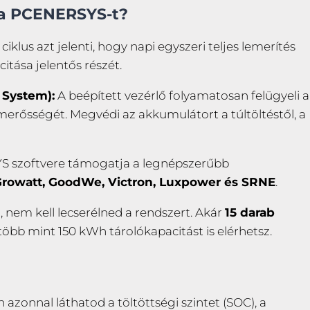
d a PCENERSYS-t?
ciklus azt jelenti, hogy napi egyszeri teljes lemerítés
itása jelentős részét.
 System):
A beépített vezérlő folyamatosan felügyeli a
merősségét. Megvédi az akkumulátort a túltöltéstől, a
 szoftvere támogatja a legnépszerűbb
Growatt, GoodWe, Victron, Luxpower és SRNE
.
 nem kell lecserélned a rendszert. Akár
15 darab
öbb mint 150 kWh tárolókapacitást is elérhetsz.
 azonnal láthatod a töltöttségi szintet (SOC), a