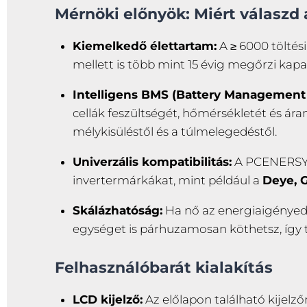
Mérnöki előnyök: Miért válasz
Kiemelkedő élettartam:
A ≥ 6000 töltési 
mellett is több mint 15 évig megőrzi kapac
Intelligens BMS (Battery Management
cellák feszültségét, hőmérsékletét és ára
mélykisüléstől és a túlmelegedéstől.
Univerzális kompatibilitás:
A PCENERSYS
invertermárkákat, mint például a
Deye, 
Skálázhatóság:
Ha nő az energiaigényed,
egységet is párhuzamosan köthetsz, így t
Felhasználóbarát kialakítás
LCD kijelző:
Az előlapon található kijelzőn