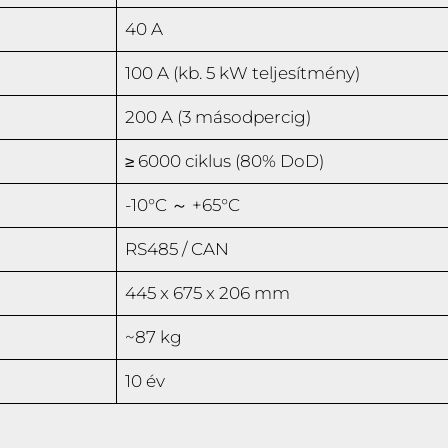
40 A
100 A (kb. 5 kW teljesítmény)
200 A (3 másodpercig)
≥ 6000 ciklus (80% DoD)
-10°C ～ +65°C
RS485 / CAN
445 x 675 x 206 mm
~87 kg
10 év