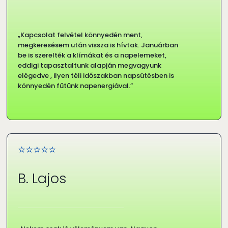
„Kapcsolat felvétel könnyedén ment,
megkeresésem után vissza is hívtak. Januárban
be is szerelték a klímákat és a napelemeket,
eddigi tapasztaltunk alapján megvagyunk
elégedve , ilyen téli időszakban napsütésben is
könnyedén fűtűnk napenergiával.”
⭐⭐⭐⭐⭐
B. Lajos