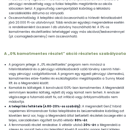
pénzügyi rendezettség vagy a fizikai telepítés megtörténte az akciós
időszakon belül. A jogosultság szempontjából kizárólag a
kétoldalú
szerződéskötés dátuma
az irányadó.
Összevonhatóság:
A telepítési akció összevonható a hírlevél-feliratkozásért
járó
20.000 Ft-os utalvánnyal
. Több rendszer egyidejű megrendelése esetén
is rendelésenként összesen 1 db utalvány használható fel. A 0%-os
kamatmentes részletfizetési lehetséggel vagy más akcióval/kedvezménnyel
(pl. csomagkedvzemény) nem összevonható.
A „0% kamatmentes részlet” akció részletes szabályzata
A program jellege: A „0% részletfizetés” program nem minősül a
hitelintézetekről és a pénzügyi vállalkozásokról szóló törvény szerinti hitel-
vagy pénzügyi szolgáltatásnak. A program egy egyedi pénzügyi ütemezésű,
kamatmentes előre-fizetési és eszközfoglalási megállapodás a Sunny Mood
Kft. és a Megrendelő között.
Kamatok és költségek
:
A konstrukció 100%-ban kamatmentes. A Megrendelőt
semmilyen kezelési költség, rejtett díj vagy kamat nem terheli. A rendszer
végösszege a futamidő alatt fix, azt infláció vagy árfolyamváltozás nem
módosítja.
A telepítés feltétele (A 80-20%-os szabály):
A megrendelt GenZ hibrid
napelemes klímarendszer fizikai telepítésére és beüzemelésére kizárólag azt
követően kerül sor, hogy a Megrendelő által befizetett részletek összege eléri a
teljes, szerződésben rögzített bruttó vételár
80%-át
.
A fennmaradó részlet rendezése: A vételár utolsó
20%-át
a Megrendelő a
sikeres és igazolt helyszíni telepítést követő 8 naptári napon belül köteles