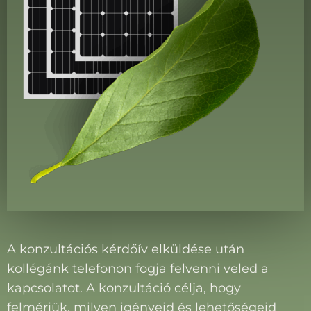
A konzultációs kérdőív elküldése után
kollégánk telefonon fogja felvenni veled a
kapcsolatot. A konzultáció célja, hogy
felmérjük, milyen igényeid és lehetőségeid