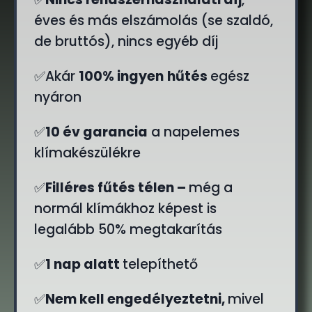
éves és más elszámolás (se szaldó,
de bruttós), nincs egyéb díj
✅Akár
100% ingyen
hűtés
egész
nyáron
✅
10 év garancia
a napelemes
klímakészülékre
✅
Filléres fűtés télen –
még a
normál klímákhoz képest is
legalább 50% megtakarítás
✅
1 nap alatt
telepíthető
✅
Nem kell engedélyeztetni,
mivel