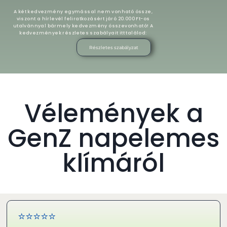
A két kedvezmény egymással nem vonható össze,
viszont a hírlevél feliratkozásért járó 20.000 Ft-os
utalvánnyal bármely kedvezmény összevonható! A
kedvezmények részletes szabályait itt találod:
Részletes szabályzat
Vélemények a
GenZ napelemes
klímáról
⭐⭐⭐⭐⭐