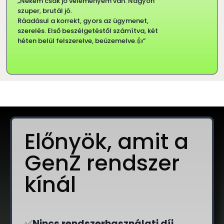
„Nekem csak jó véleményem van. Nagyon
szuper, brutál jó.
Ráadásul a korrekt, gyors az ügymenet,
szerelés. Első beszélgetéstől számítva, két
héten belül felszerelve, beüzemelve.👍”
Előnyök, amit a
GenZ rendszer
kínál
✅
Nincs rendszerhasználati díj
,