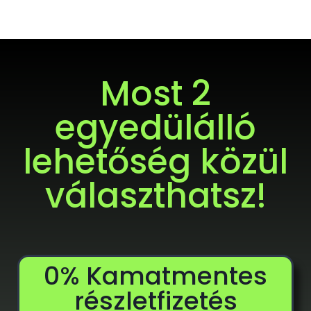
Most 2
egyedülálló
lehetőség közül
választhatsz!
0% Kamatmentes
részletfizetés