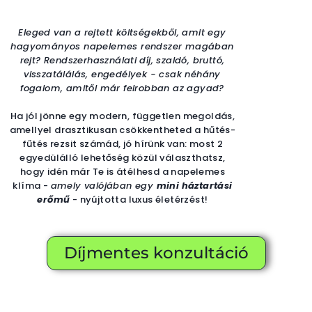
Eleged van a rejtett költségekből, amit egy
hagyományos napelemes rendszer magában
rejt? Rendszerhasználati díj, szaldó, bruttó,
visszatálálás, engedélyek - csak néhány
fogalom, amitől már felrobban az agyad?
Ha jól jönne egy modern, független megoldás,
amellyel drasztikusan csökkentheted a hűtés-
fűtés rezsit számád, jó hírünk van: most 2
egyedülálló lehetőség közül választhatsz,
hogy idén már Te is átélhesd a napelemes
klíma -
amely valójában egy
mini háztartási
erőmű
- nyújtotta luxus életérzést!
Díjmentes konzultáció