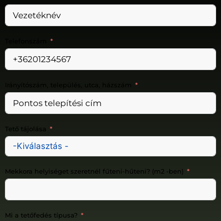
Telefonszám
Irányítószám, település, utca, házszám
Tető tájolása
Mekkora helyiséget szeretnél fűteni-hűteni? (m2 -ben)
Mi a tetőfedés típusa?