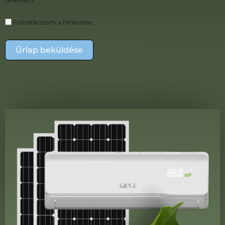
Feliratkozom a hírlevélre.
Űrlap beküldése