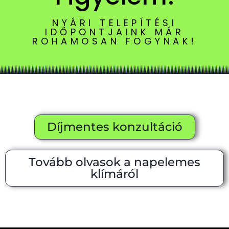
NYÁRI TELEPÍTÉSI
IDŐPONTJAINK MÁR
ROHAMOSAN FOGYNAK!
Díjmentes konzultáció
Tovább olvasok a napelemes
klímáról