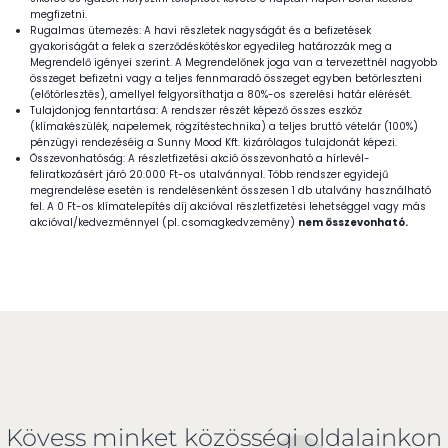
megfizetni.
Rugalmas ütemezés: A havi részletek nagyságát és a befizetések
gyakoriságát a felek a szerződéskötéskor egyedileg határozzák meg a
Megrendelő igényei szerint. A Megrendelőnek joga van a tervezettnél nagyobb
összeget befizetni vagy a teljes fennmaradó összeget egyben betörleszteni
(előtörlesztés), amellyel felgyorsíthatja a 80%-os szerelési határ elérését.
Tulajdonjog fenntartása: A rendszer részét képező összes eszköz
(klímakészülék, napelemek, rögzítéstechnika) a teljes bruttó vételár (100%)
pénzügyi rendezéséig a Sunny Mood Kft. kizárólagos tulajdonát képezi.
Összevonhatóság:
A részletfizetési akció összevonható a hírlevél-
feliratkozásért járó
20.000 Ft-os utalvánnyal
. Több rendszer egyidejű
megrendelése esetén is rendelésenként összesen 1 db utalvány használható
fel. A 0 Ft-os klímatelepítés díj akcióval részletfizetési lehetséggel vagy más
akcióval/kedvezménnyel (pl. csomagkedvzemény)
nem összevonható.
Kövess minket közösségi oldalainkon