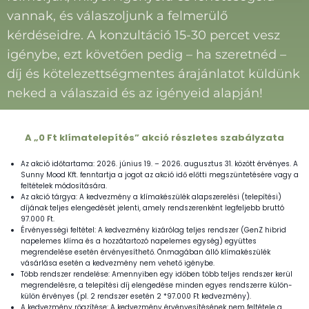
vannak, és válaszoljunk a felmerülő
kérdéseidre. A konzultáció 15-30 percet vesz
igénybe, ezt követően pedig – ha szeretnéd –
díj és kötelezettségmentes árajánlatot küldünk
neked a válaszaid és az igényeid alapján!
A „0 Ft klímatelepítés” akció részletes szabályzata
Az akció időtartama:
2026. június 19. – 2026. augusztus 31. között érvényes. A
Sunny Mood Kft. fenntartja a jogot az akció idő előtti megszüntetésére vagy a
feltételek módosítására.
Az akció tárgya:
A kedvezmény a klímakészülék alapszerelési (telepítési)
díjának teljes elengedését jelenti, amely rendszerenként legfeljebb bruttó
97
.000 Ft
.
Érvényességi feltétel:
A kedvezmény kizárólag
teljes rendszer
(GenZ hibrid
napelemes klíma és a hozzátartozó napelemes egység) együttes
megrendelése esetén érvényesíthető. Önmagában álló klímakészülék
vásárlása esetén a kedvezmény nem vehető igénybe.
Több rendszer rendelése:
Amennyiben egy időben több teljes rendszer kerül
megrendelésre, a telepítési díj elengedése
minden egyes rendszerre
külön-
külön érvényes (pl. 2 rendszer esetén
2 *97.000 Ft k
edvezmény).
A kedvezmény rögzítése:
A kedvezmény érvényesítésének nem feltétele a