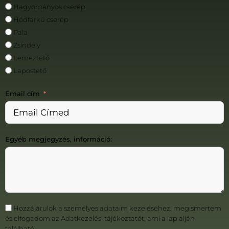
Hagyományos cserép
Hódfarkú cserép
Pala
Zsindely
Lemeztető
Lapostető
Email cím
Egyéb megjegyzés, információ:
Hozzájárulok a személyes adataim kezeléséhez, megismertem
és elfogadom az Adatkezelési tájékoztatót, ami a lap alján
található.