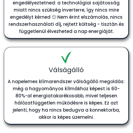
engedélyeztetned: a technológiai sajátosság
miatt nincs szükség inverterre, így nincs mire
engedélyt kérned 🙂 Nem érint elszámolás, nincs
rendszerhasználati díj, rejtett költség - tisztán és
függetlenül élvezheted a nap energiáját.
Válságálló
A napelemes klímarendszer válságálló megoldás:
még a hagyományos kílmákhoz képest is 60-
80%-al energiatakarékosabb, mivel teljesen
hálózatfüggetlen működésre is képes. Ez azt
jelenti, hogy ha nincs bedugva a konnektorba,
akkor is képes üzemelni.